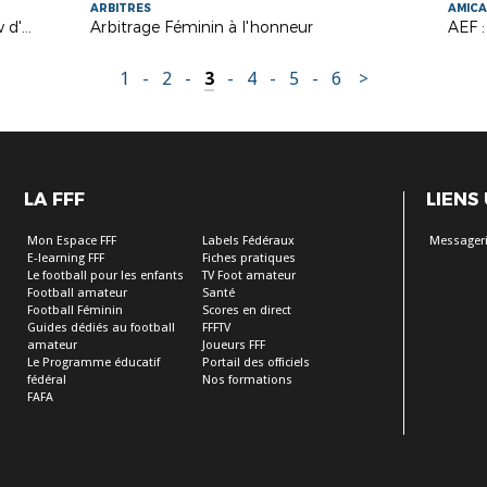
ARBITRES
AMICA
Challenge de la Sportivité : Interview d'Antonio Goncalves, entraîneur de l'US Varennes
Arbitrage Féminin à l'honneur
AEF :
1
-
2
-
3
-
4
-
5
-
6
>
LA FFF
LIENS
Mon Espace FFF
Labels Fédéraux
Messageri
E-learning FFF
Fiches pratiques
Le football pour les enfants
TV Foot amateur
Football amateur
Santé
Football Féminin
Scores en direct
Guides dédiés au football
FFFTV
amateur
Joueurs FFF
Le Programme éducatif
Portail des officiels
fédéral
Nos formations
FAFA