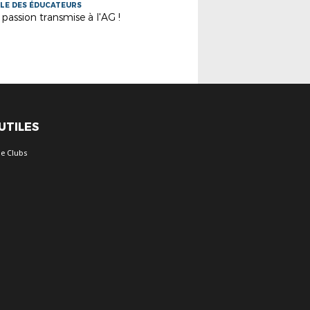
LE DES ÉDUCATEURS
 passion transmise à l'AG !
 UTILES
e Clubs