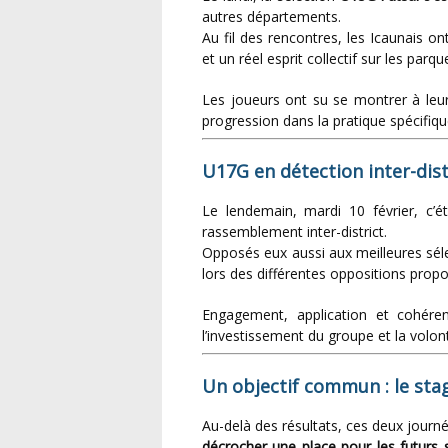
autres départements.
Au fil des rencontres, les Icaunais on
et un réel esprit collectif sur les parqu
Les joueurs ont su se montrer à leur avantage tout au long de la journée, démontrant leur
progression dans la pratique spécifiqu
U17G en détection inter-dist
Le lendemain, mardi 10 février, c’é
rassemblement inter-district.
Opposés eux aussi aux meilleures sé
lors des différentes oppositions prop
Engagement, application et cohérence collective ont marqué leurs prestations, reflétant
l’investissement du groupe et la volo
Un objectif commun : le sta
Au-delà des résultats, ces deux journ
décrocher une place pour les futurs