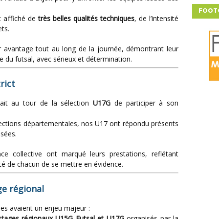
FOOT
t affiché de
très belles qualités techniques
, de l’intensité
ets.
e du futsal, avec sérieux et détermination.
rict
tait au tour de la sélection
U17G
de participer à son
lections départementales, nos U17 ont répondu présents
osées.
nté de chacun de se mettre en évidence.
ge régional
ées avaient un enjeu majeur :
 stages régionaux U15G Futsal et U17G
organisés par la