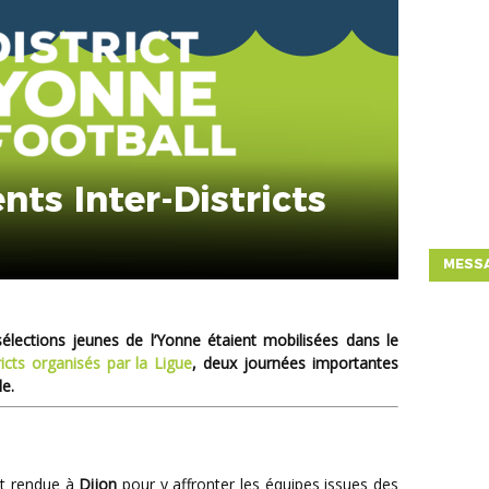
ts Inter-Districts
MESSA
sélections jeunes de l’Yonne étaient mobilisées dans le
icts organisés par la Ligue
, deux journées importantes
le.
st rendue à
Dijon
pour y affronter les équipes issues des