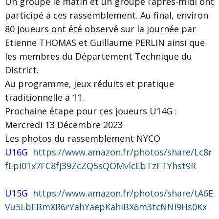
Un groupe le matin et un groupe l’après-midi ont
participé à ces rassemblement. Au final, environ
80 joueurs ont été observé sur la journée par
Etienne THOMAS et Guillaume PERLIN ainsi que
les membres du Département Technique du
District.
Au programme, jeux réduits et pratique
traditionnelle à 11.
Prochaine étape pour ces joueurs U14G :
Mercredi 13 Décembre 2023
Les photos du rassemblement NYCO
U16G
https://www.amazon.fr/photos/share/Lc8r
fEpi01x7FC8fj39ZcZQ5sQOMvlcEbTzFTYhst9R
U15G
https://www.amazon.fr/photos/share/tA6E
Vu5LbEBmXR6rYahYaepKahiBX6m3tcNNi9Hs0Kx