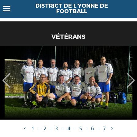
DISTRICT DE L'YONNE DE
FOOTBALL
VÉTÉRANS
<
1
-
2
-
3
-
4
-
5
-
6
-
7
>