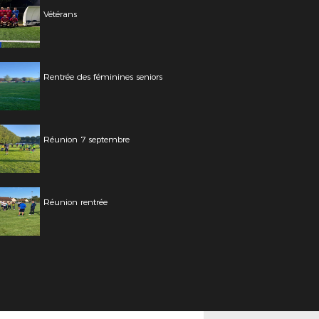
Vétérans
Rentrée des féminines seniors
Réunion 7 septembre
Réunion rentrée