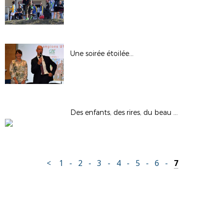
Une soirée étoilée...
Des enfants, des rires, du beau temps : la JND !
<
1
-
2
-
3
-
4
-
5
-
6
-
7