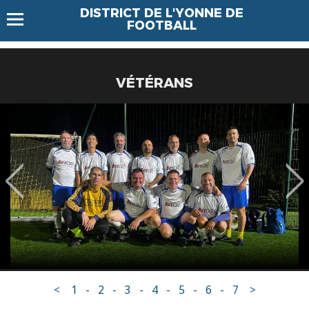
DISTRICT DE L'YONNE DE
FOOTBALL
VÉTÉRANS
<
1
-
2
-
3
-
4
-
5
-
6
-
7
>