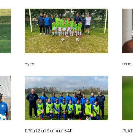
nyco
reuni
PPFu12.u13.u14.u154F
PLAT